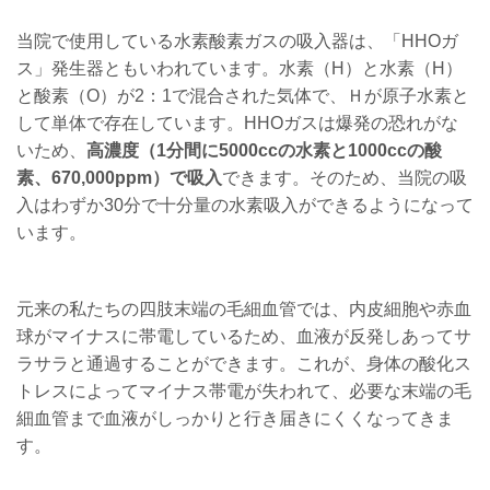
当院で使用している水素酸素ガスの吸入器は、「
HHO
ガ
ス」発生器ともいわれています。水素（
H
）と水素（
H
）
と酸素（
O
）が
2
：
1
で混合された気体で、Ｈが原子水素と
して単体で存在しています。
HHO
ガスは爆発の恐れがな
いため、
高濃度（
1
分間に
5000cc
の水素と
1000cc
の酸
素、670,000ppm）で吸入
できます。そのため、当院の吸
入はわずか
30
分で十分量の水素吸入ができるようになって
います。
元来の私たちの四肢末端の毛細血管では、内皮細胞や赤血
球がマイナスに帯電しているため、血液が反発しあってサ
ラサラと通過することができます。これが、身体の酸化ス
トレスによってマイナス帯電が失われて、必要な末端の毛
細血管まで血液がしっかりと行き届きにくくなってきま
す。