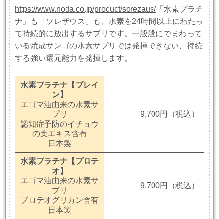
https://www.noda.co.jp/product/sorezaus/
「水素プラチ
ナ」も「ソレザウス」も、水素を24時間以上にわたっ
て持続的に放出するサプリです。一般般にでまわって
いる焼成サンゴの水素サプリでは発揮できない、持続
する強い還元能力を発揮します。
水素プラチナ【ブレイ
ン】
エゴマ油由来の水素サ
プリ
9,700
円（税込）
認知症予防のイチョウ
の葉エキス含有
日本製
水素プラチナ【プロテ
オ】
エゴマ油由来の水素サ
9,700円（税込）
プリ
プロテオグリカン含有
日本製