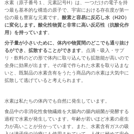
水素（原子番号１、元素記号H）は、一つだけの電子を持
つ最も基本的な構造の原子で、宇宙における存在度が第一
位の最も豊富な元素です。
酸素と容易に反応し水（H2O）
に変化します。酸化性物質と非常に高い反応性（抗酸化作
用）を持っています
。
分子量が小さいために、体内や物質間のどこでも通り抜け
るができ、拡散することができます
。点滴・吸入・サプ
リ・飲料のどの形で体内に取り込んでも拡散能が高いので
全身に効果が出ます。その場で作られた水素を取り込まな
いと、既製品の水素含有をうたう商品内の水素は大気中に
拡散して逃げていると考えられます。
水素は私たちの体内でも自然に発生しています。
食品中の非消化性食物繊維を大腸内の腸内細菌が発酵する
過程で水素が発生しています。年齢が若いほど水素の産生
力が高いことが分かっています。また、水素含有ガスの吸
入は潜函病の治療にも使用されていて、人体に極めて安全