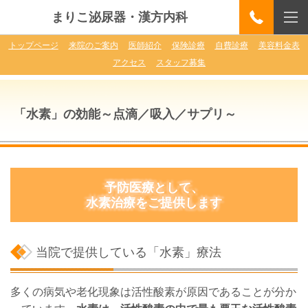
まりこ泌尿器・漢方内科
トップページ
来院のご案内
医師紹介
保険診療
自費診療
美容料金表
アクセス
スタッフ募集
「水素」の効能～点滴／吸入／サプリ～
予防医療として、
水素治療をご提供します
当院で提供している「水素」療法
多くの病気や老化現象は活性酸素が原因であることが分か