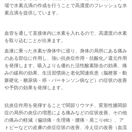
場で水素点滴の作成を行うことで高濃度のフレッシュな水
素点滴を提供しています。
血管を通して直接体内に水素を入れるので、高濃度の水素
を取り込むことが出来ます。
血液に乗った水素が身体中に巡り、身体の局所にある痛み
のある部位に作用し、強い抗炎症作用・抗酸化／還元作用
を発揮します。吸入よりも優れた活性酸素除去の効果、痛
みの緩和の効果、生活習慣病と老化関連疾患（脳梗塞・動
脈硬化・糖尿病・癌・パーキンソン病など）の症状の改善
や予防の効果を発揮します。
抗炎症作用を発揮することで関節リウマチ、変形性膝関節
症の局所の炎症の増悪による痛みなどの症状改善、その他
の痛みの軽減（偏頭痛・生理痛・腰痛・肩こり
etc
）、ア
トピーなどの皮膚の炎症症状の改善、冷え症の改善（血流