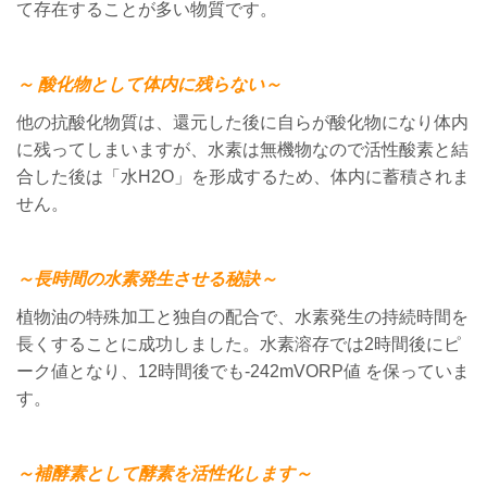
て存在することが多い物質です。
～
酸化物として体内に残らない～
他の抗酸化物質は、還元した後に自らが酸化物になり体内
に残ってしまいますが、水素は無機物なので活性酸素と結
合した後は「水H2O」を形成するため、体内に蓄積されま
せん。
～長時間の水素発生させる秘訣～
植物油の特殊加工と独自の配合で、水素発生の持続時間を
長くすることに成功しました。水素溶存では
2
時間後にピ
ーク値となり、
12
時間後でも
-242mVORP
値 を保っていま
す。
～補酵素として酵素を活性化します～