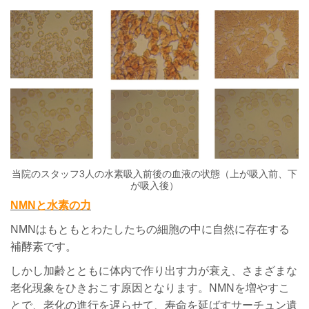
当院のスタッフ3人の水素吸入前後の血液の状態（上が吸入前、下
が吸入後）
NMN
と水素の力
NMN
はもともとわたしたちの細胞の中に自然に存在する
補酵素です。
しかし加齢とともに体内で作り出す力が衰え、さまざまな
老化現象をひきおこす原因となります。
NMN
を増やすこ
とで、老化の進行を遅らせて、寿命を延ばすサーチュン遺