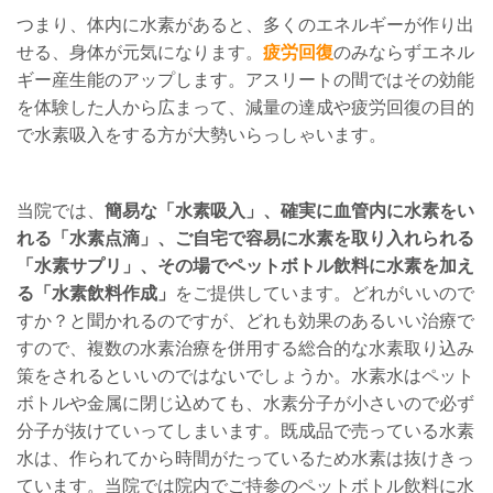
つまり、体内に水素があると、多くのエネルギーが作り出
せる、身体が元気になります。
疲労回復
のみならずエネル
ギー産生能のアップします。
アスリートの間ではその効能
を体験した人から広まって
、減量の達成や疲労回復の目的
で
水素吸入をする方が大勢いらっしゃいます。
当院では、
簡易な「水素吸入」、
確実に血管内に水素をい
れる「水素点滴」、
ご自宅で容易に水素を取り入れられる
「水素サプリ」、その場でペットボトル飲料に水素を加え
る「水素飲料作成」
をご提供しています。どれがいいので
すか？と聞かれるのですが、どれも効果のあるいい治療で
すので、複数の水素治療を併用する総合的な水素取り込み
策をされるといいのではないでしょうか。水素水はペット
ボトルや金属に閉じ込めても、水素分子が小さいので必ず
分子が抜けていってしまいます。既成品で売っている水素
水は、作られてから時間がたっているため水素は抜けきっ
ています。当院では院内でご持参のペットボトル飲料に水