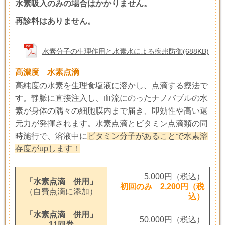
水素吸入のみの場合はかかりません。
再診料はありません。
水素分子の生理作用と水素水による疾患防御(688KB)
高濃度 水素点滴
高純度の水素を生理食塩液に溶かし、点滴する療法で
す。
静脈に直接注入し、血流にのったナノバブルの水
素が身体の隅々の細胞膜内まで届き、
即効性や高い還
元力が発揮されます。水素点滴とビタミン点滴類の同
時施行で、溶液中に
ビタミン分子があることで
水素溶
存度がupします！
5,000円（税込）
「水素点滴 併用」
初回のみ 2,200円（税
（自費点滴に添加）
込）
「水素点滴 併用」
50,000円（税込）
11回券