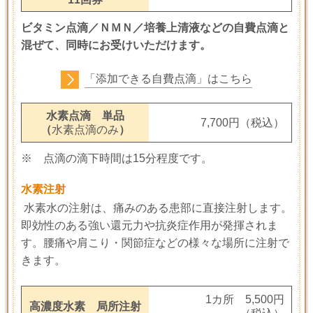
ビタミン点滴／ＮＭＮ／培養上清液などの自費点滴と
混ぜて、同時にお受けいただけます。
「添加できる自費点滴」はこちら
水素点滴 単品
7,700円（税込）
（
水素点滴のみ
）
※ 点滴の滴下時間は15分程度です。
水素注射
水素水の注射は、痛みのある患部に直接注射します。
即効性のある強い還元力や抗炎症作用が発揮されま
す。
腰痛や肩こり・関節症などの様々な場所に注射で
きます。
1カ所 5,500円
高濃度水素 局所注射