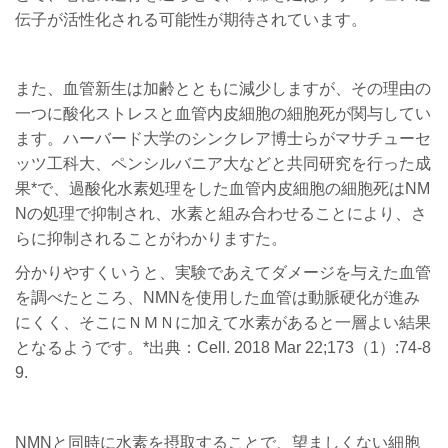
伝子が活性化される可能性が期待されています。
また、血管新生は加齢とともに減少しますが、その理由の
一つに酸化ストレスと血管内皮細胞の細胞死が関与してい
ます。ハーバード大学のシンクレア博士らがマサチューセ
ッツ工科大、ペンシルバニア大などと共同研究を行った成
果
*で、
過酸化水素処理をした血管内皮細胞の細胞死は
NM
N
の処理で抑制され、水素と組み合わせることにより、さ
らに抑制されることがわかりますた。
分かりやすくいうと、実験であえてダメージを与えた血管
を調べたところ、NMNを使用した血管は動脈硬化が進み
にくく、そこにＮＭＮに加えて水素があると一層よい結果
となるようです。*出典：Cell. 2018 Mar 22;173（1）:74-8
9.
NMN
と同時に水素を摂取することで、望ましくない細胞