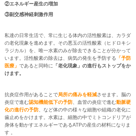
②エネルギー産生の増加
③副交感神経刺激作用
私達の日常生活で、常に生じる体内の活性酸素は、カラダ
の老化現象を進めます。その悪玉の活性酸素（ヒドロキシ
ラジカル）を、唯一水素のみが除去できることが分かって
います。活性酸素の除去は、病気の発生を予防する
「予防
医療」
であると同時に
「老化現象」の進行もストップをか
けます。
抗炎症作用があることで
局所の痛みを軽減
させます。脳の
炎症で進む
認知機能低下の予防
、血管の炎症で進む
動脈硬
化の進行の予防
、など体の中の様々な細胞や組織の老化に
歯止めをかけます。水素は、細胞の中でミトコンドリアが
身体を動かすエネルギーであるATPの産生の材料になりま
す 。