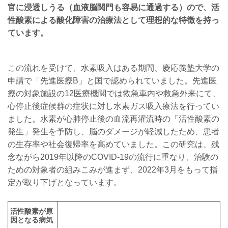
官に浸透しうる（血液脳関門も容易に通過する）ので、活
性酸素による酸化障害の治療法として理想的な特徴を持っ
ています。
この流れを受けて、水素吸入はある期間、慶応義塾大学の
申請で「先進医療B」と国で認められていました。先進医
療の対象施設の12医療機関では救急車内や救急外来にて、
心停止後症候群の症状に対し水素ガス吸入療法を行ってい
ました。水素が心肺停止後の血流再灌流時の「活性酸素の
発生」発生を予防し、脳のダメージが軽減したため、患者
の生存率や社会復帰率を高めていました。この研究は、残
念ながら2019年以降のCOVID-19の流行に重なり、治験の
ための対象者の組みこみが進まず、2022年3月をもって指
定が取り下げとなっています。
活性酸素が原
因となる病気