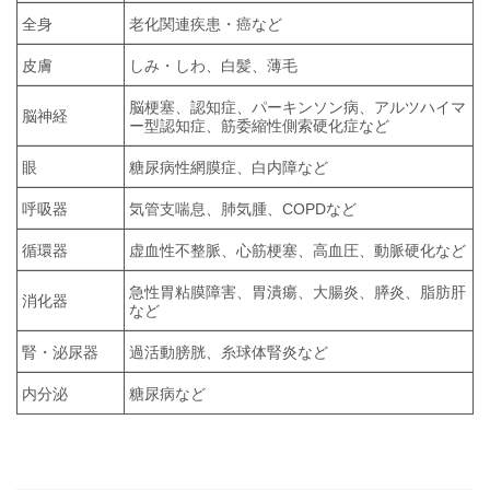
全身
老化関連疾患・癌など
皮膚
しみ・しわ、白髪、薄毛
脳梗塞、認知症、パーキンソン病、アルツハイマ
脳神経
ー型認知症、筋委縮性側索硬化症など
眼
糖尿病性網膜症、白内障など
呼吸器
気管支喘息、肺気腫、
COPD
など
循環器
虚血性不整脈、心筋梗塞、高血圧、動脈硬化など
急性胃粘膜障害、胃潰瘍、大腸炎、膵炎、脂肪肝
消化器
など
腎・泌尿器
過活動膀胱、糸球体腎炎など
内分泌
糖尿病など