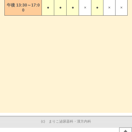
午後 13:30～17:0
●
●
●
×
●
×
×
0
(c) まりこ泌尿器科・漢方内科