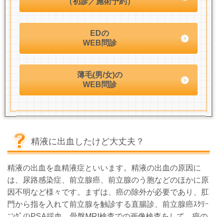
（初診／施術予約）
EDの
WEB問診
薄毛(男/女)の
WEB問診
精液に出血したけど大丈夫？
精液の出血を血精液症といいます。精液の出血の原因に
は、尿路感染症、前立腺癌、前立腺のう胞などのほかに原
因不明など様々です。まずは、癌の除外が必要であり、肛
門から指を入れて前立腺を触診する直腸診、前立腺癌ｽｸﾘｰ
ﾆﾝｸﾞのPSA採血、骨盤MRI検査での画像検査をして、癌の