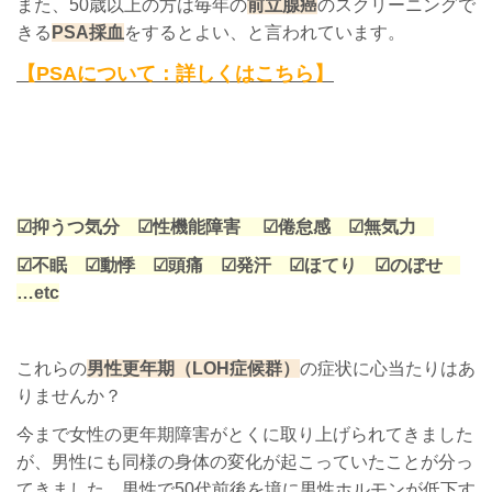
また、50歳以上の方は毎年の
前立腺癌
のスクリーニングで
きる
PSA採血
をするとよい、と言われています。
【PSAについて：詳しくはこちら】
☑抑うつ気分 ☑性機能障害
☑倦怠感 ☑無気力
☑不眠
☑動悸 ☑頭痛 ☑発汗 ☑ほてり ☑のぼせ
…
etc
これらの
男性更年期（LOH症候群）
の症状に心当たりはあ
りませんか？
今まで女性の更年期障害がとくに取り上げられてきました
が、男性にも同様の身体の変化が起こっていたことが分っ
てきました。男性で50代前後を境に男性ホルモンが低下す