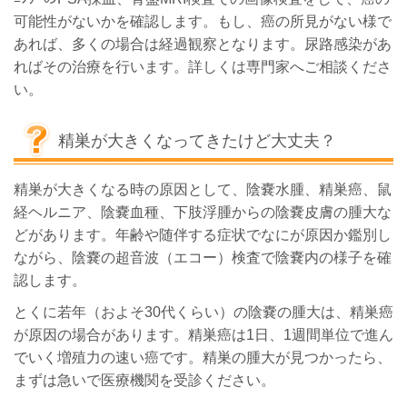
可能性がないかを確認します。もし、癌の所見がない様で
あれば、多くの場合は経過観察となります。尿路感染があ
ればその治療を行います。詳しくは専門家へご相談くださ
い。
精巣が大きくなってきたけど大丈夫？
精巣が大きくなる時の原因として、陰嚢水腫、精巣癌、鼠
経ヘルニア、陰嚢血種、下肢浮腫からの陰嚢皮膚の腫大な
どがあります。年齢や随伴する症状でなにが原因か鑑別し
ながら、陰嚢の超音波（エコー）検査で陰嚢内の様子を確
認します。
とくに若年（およそ30代くらい）の陰嚢の腫大は、精巣癌
が原因の場合があります。精巣癌は1日、1週間単位で進ん
でいく増殖力の速い癌です。精巣の腫大が見つかったら、
まずは急いで医療機関を受診ください。