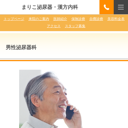
まりこ泌尿器・漢方内科
トップページ
来院のご案内
医師紹介
保険診療
自費診療
美容料金表
アクセス
スタッフ募集
男性泌尿器科