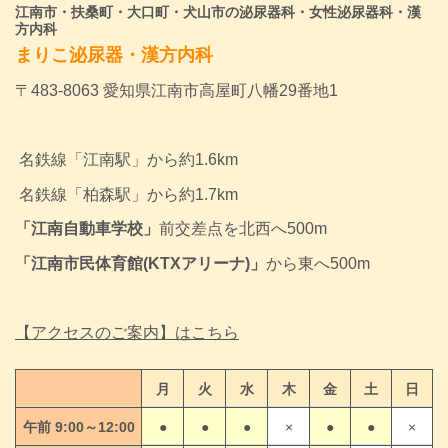
江南市・扶桑町・大口町・犬山市の泌尿器科・女性泌尿器科・漢
方内科
まりこ泌尿器・漢方内科
〒483-8063 愛知県江南市高屋町八幡29番地1
名鉄線「江南駅」から約1.6km
名鉄線
「柏森駅」から約1.7km
「江南自動車学校」
前交差点を北西へ500m
「江南市民体育館(KTXアリーナ)」
から東へ500m
【アクセスのご案内】はこちら
月
火
水
木
金
土
日
午前 9:00～12:00
●
●
●
×
●
●
×