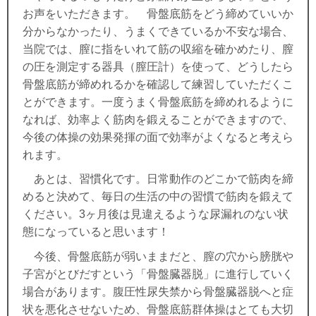
お声をいただきます。 骨盤底筋をどう締めていいか
分からなかったり、うまくできているか不安な場合、
当院では、膣に指をいれて筋の収縮を確かめたり、膣
の圧を測定する器具（膣圧計）を使って、どうしたら
骨盤底筋が締めれるかを確認して練習していただくこ
とができます。一度うまく骨盤底筋を締めれるように
なれば、効率よく筋肉を鍛えることができますので、
今後の体操の効果発揮の面で効率がよくなると考えら
れます。
あとは、習慣化です。日常動作のどこかで筋肉を締
めると決めて、毎日の生活の中の習慣で筋肉を鍛えて
ください。3ヶ月後は見違えるような尿漏れのない状
態になっていると思います！
今後、骨盤底筋が弱いままだと、膣の穴から膀胱や
子宮がとびだすという「骨盤臓器脱」に進行していく
場合があります。腹圧性尿失禁から骨盤臓器脱へと症
状を悪化させないため、骨盤底筋群体操はとても大切