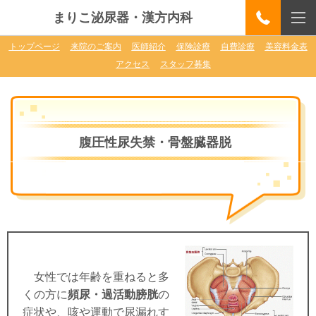
まりこ泌尿器・漢方内科
トップページ
来院のご案内
医師紹介
保険診療
自費診療
美容料金表
アクセス
スタッフ募集
腹圧性尿失禁・骨盤臓器脱
女性では年齢を重ねると多
くの方に
頻尿・過活動膀胱
の
症状や、咳や運動で尿漏れす