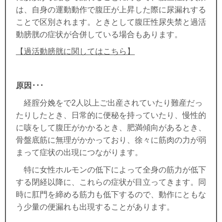
は、自身の運動動作で腹圧が上昇した際に尿漏れする
ことで区別されます。ときとして腹圧性尿失禁と過活
動膀胱の症状が合併している場合もあります。
【過活動膀胱に関してはこちら】
原因･･･
経腟分娩をで2人以上ご出産されていたり難産だっ
たりしたとき、
日
常的に便秘を持っていたり、
慢性的
に咳をして腹圧がかかるとき、
肥満傾向があるとき、
骨盤底筋に無理がかかっており、徐々に筋肉の力が弱
まって症状の出現につながります。
特に女性ホルモンの低下によって全身の筋力が低下
する閉経以降に、これらの症状が目立ってきます。
同
時に肛門を締める筋力も低下するので、動作にともな
う少量の便漏れも出現することがあります
。