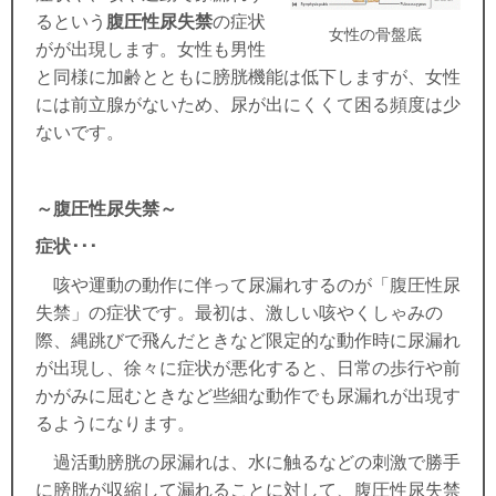
るという
腹圧性尿失禁
の症状
女性の骨盤底
がが出現します。
女性も男性
と同様に加齢とともに膀胱機能は低下しますが、
女性
には前立腺がないため、尿が出にくくて困る頻度は少
ない
です。
～腹圧性尿失禁～
症状･･･
咳や運動の動作に伴って尿漏れするのが「
腹圧性尿
失禁」の症状です
。最初は、激しい咳やくしゃみの
際、縄跳びで飛んだときなど限定的な動作時に尿漏れ
が出現し、徐々に症状が悪化すると、日常の歩行や前
かがみに屈むときなど些細な動作でも尿漏れが出現す
るようになります。
過活動膀胱の尿漏れは、水に触るなどの刺激で勝手
に膀胱が収縮して漏れることに対して、腹圧性尿失禁