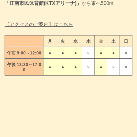
「江南市民体育館(KTXアリーナ)」
から東へ500m
【アクセスのご案内】はこちら
月
火
水
木
金
土
日
午前 9:00～12:00
●
●
●
×
●
●
×
午後 13:30～17:0
●
●
●
×
●
×
×
0