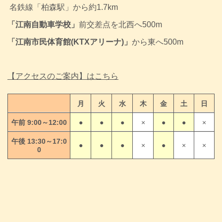
名鉄線
「柏森駅」から約1.7km
「江南自動車学校」
前交差点を北西へ500m
「江南市民体育館(KTXアリーナ)」
から東へ500m
【アクセスのご案内】はこちら
月
火
水
木
金
土
日
午前 9:00～12:00
●
●
●
×
●
●
×
午後 13:30～17:0
●
●
●
×
●
×
×
0