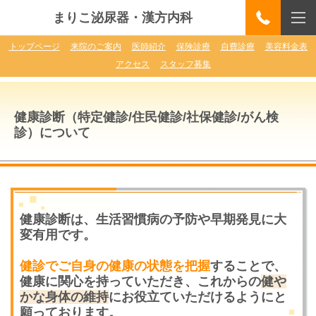
まりこ泌尿器・漢方内科
トップページ
来院のご案内
医師紹介
保険診療
自費診療
美容料金表
アクセス
スタッフ募集
健康診断
（特定健診/住民健診/社保健診/がん検
診）
について
健康診断は、生活習慣病の予防や早期発見に大
変有用です。
健診でご自身の健康の状態を把握
することで、
健康に関心を持っていただき、これからの
健や
かな身体の維持
にお役立ていただけるようにと
願っております。