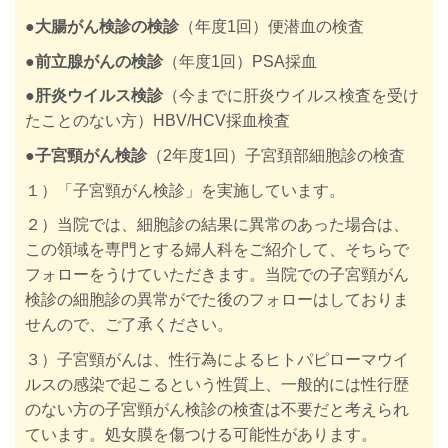
●大腸がん検診
の検診
（年度1回）便潜血の検査
●前立腺がんの検診
（年度1回）PSA採血
●肝炎ウイルス検診
（今までに肝炎ウイルス検査を受け
たことのない方）
HBV/HCV採血検査
●子宮頸がん検診
（2年度1回）子宮頚部細胞診
の検査
１）「子宮頸がん検診」を実施しています。
２）当院では、細胞診の結果に異常のあった場合は、
この領域を専門とする婦人科をご紹介して、そちらで
フォローをうけていただきます。当院での子宮頸がん
検診の細胞診の異常がでた後のフォローはしておりま
せんので、ご了承ください。
３）子宮頸がんは、性行為によるヒトパピローマウイ
ルスの感染で起こるという性質上、一般的には性行歴
のない方の子宮頸がん検診の検査は不要だと考えられ
ています。処女膜を傷つける可能性があります。