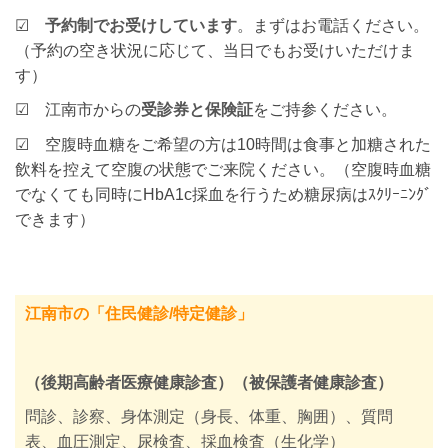
☑
予約制でお受けしています
。まずはお電話ください。
（予約の空き状況に応じて、当日でもお受けいただけま
す）
☑ 江南市からの
受診券と保険証
をご持参ください。
☑ 空腹時血糖をご希望の方は10時間は食事と加糖された
飲料を控えて空腹の状態でご来院ください。（空腹時血糖
でなくても同時にHbA1c採血を行うため糖尿病はｽｸﾘｰﾆﾝｸﾞ
できます）
江南市の「住民健診/特定健診」
（後期高齢者医療健康診査）（被保護者健康診査）
問診、診察、身体測定（身長、体重、胸囲）、質問
表、血圧測定、尿検査、採血検査（生化学）