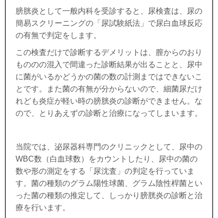
膀胱炎として一般内科を受診すると、尿検査は、尿の
簡易スクリーニングの「尿試験紙法」で尿白血球反応
の有無で判定をします。
この検査だけで診断するデメリットは、膣からのおり
もののの混入で間違った診断結果が出ることと、尿中
に菌がいるかどうかの菌の数の計測まではできないこ
とです。また菌の有無が分からないので、細菌尿だけ
れども炎症が軽い時の膀胱炎の診断ができません。な
ので、とりあえずの診断と治療になってしまいます。
当院では、泌尿器科専門のクリニックとして、尿中の
WBC数（白血球数）をカウントしたり、尿中の菌の
数や形の測定をする「尿沈査」の判定を行っていま
す。菌の種類のグラム陽性球菌、グラム陰性桿菌とい
った菌の種類の推定して、しっかり膀胱炎の診断と治
療を行います。