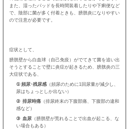
また、湿ったパッドを長時間装着したりや下痢便など
で、陰部に菌が多く付着ときも、膀胱炎になりやすい
ので注意が必要です。
症状として、
膀胱壁から白血球（自己免疫）がでてきて菌を追い出
そうとすることで壁に炎症が起きるため、膀胱炎の三
大症状である、
①
頻尿･残尿感
（頻尿のために
1
回尿量が減少し、
尿はちょっとしか出ない）
②
排尿時痛
（排尿終末の下腹部痛、下腹部の違和
感など）
③
血尿
（膀胱壁が荒れることで出血が起こる、な
い場合もある）