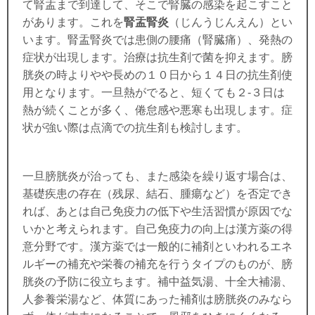
て腎盂まで到達して、そこで腎臓の感染を起こすこと
があります。これを
腎盂腎炎
（じんうじんえん）とい
います。腎盂腎炎では患側の腰痛（腎臓痛）、発熱の
症状が出現します。治療は抗生剤で菌を抑えます。膀
胱炎の時よりやや長めの１０日から１４日の抗生剤使
用となります。一旦熱がでると、短くても２
-
３日は
熱が続くことが多く、倦怠感や悪寒も出現します。症
状が強い際は点滴での抗生剤も検討します。
一旦膀胱炎が治っても、また感染を繰り返す場合は、
基礎疾患の存在（残尿、結石、腫瘍など）を否定でき
れば、あとは自己免疫力の低下や生活習慣が原因でな
いかと考えられます。自己免疫力の向上は漢方薬の得
意分野です。漢方薬では一般的に補剤といわれるエネ
ルギーの補充や栄養の補充を行うタイプのものが、膀
胱炎の予防に役立ちます。補中益気湯、十全大補湯、
人参養栄湯など、体質にあった補剤は膀胱炎のみなら