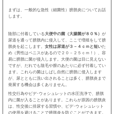
まずは、一般的な急性（細菌性）膀胱炎についてお話
します。
陰部に付着している
大便中の菌（大腸菌が８０％）
が
尿道を通って膀胱内に侵入して、ここで増殖をして膀
胱炎を起こします。
女性は尿道が３－４ｃｍと短い
た
め（男性はペニスがあるので２０－２５ｃｍ！）、容
易に膀胱に菌が侵入します。大便の菌は目に見えない
ですが、だれでも陰毛や膣のあたりに必ず付着してい
ます。これらの菌はしばし自然に膀胱に侵入します
が、尿とともに洗い出されることは多く、膀胱炎まで
発展する機会は多くありません。
性交行為やビデ･ウォシュレットの水圧洗浄で、膀胱
内に菌が入ることがあります。これらが原因の膀胱炎
は、性交後に排尿する習慣や、ビデ･ウォシュレット
の使用を避けることで膀胱炎を防ぐことができます。