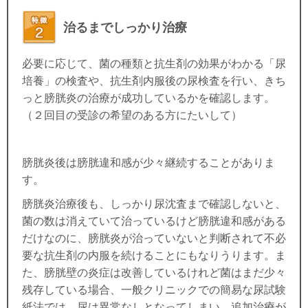
治るまでしっかり治療
必要に応じて、菌の種類と抗生剤の効果がわかる「尿
培養」の検査や、抗生剤内服後の尿検査を行い、きち
っと膀胱炎の治療が成功しているかを確認します。
（２回目の受診の希望のある方にたいして）
膀胱炎後は膀胱違和感が少々継続することがありま
す。
膀胱炎治療後も、しっかり尿沈査まで確認しないと、
菌の数は消えていて治っているけど膀胱違和感がある
だけなのに、膀胱炎が治っていないと判断されて不必
要な抗生剤の内服を続けることにもなりうります。ま
た、膀胱壁の炎症は改善しているけれど菌はまだ少々
残存している場合、一般クリニックでの簡易な尿試験
紙法では、尿は異常なしとなってしまい、追加治療が