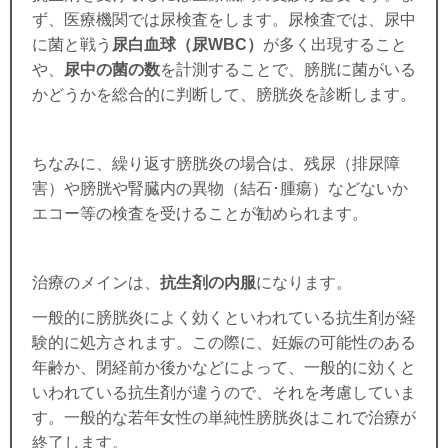
ず、医療機関では尿検査をします。尿検査では、尿中
に菌と戦う
尿白血球（尿WBC）
が多く出現すること
や、
尿中の菌の数
を計測することで、膀胱に菌がいる
かどうかを総合的に判断して、膀胱炎を診断します。
ちなみに、繰り返す膀胱炎の場合は、残尿（排尿障
害）や膀胱や腎臓内の異物（結石･腫瘍）などないか
エコー等の検査を受けることが勧められます。
治療のメインは、
抗生剤の内服
になります。
一般的に膀胱炎によく効くといわれている抗生剤が経
験的に処方されます。この際に、妊娠の可能性のある
年齢か、閉経前か後かなどによって、一般的に効くと
いわれている抗生剤が違うので、それを考慮していま
す。一般的な若年女性の単純性膀胱炎はこれで治療が
終了します。