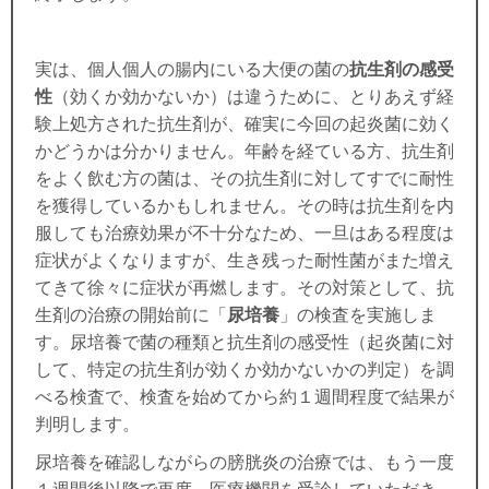
実は、個人個人の
腸内にいる大便の菌の
抗生剤の感受
性
（効くか効かないか）は違うために、とりあえず経
験上処方された抗生剤が、確実に今回の起炎菌に効く
かどうかは分かりません。年齢を経ている方、抗生剤
をよく飲む方の菌は、その抗生剤に対してすでに耐性
を獲得しているかもしれません。その時は抗生剤を内
服しても治療効果が不十分なため、一旦はある程度は
症状がよくなりますが、生き残った耐性菌がまた増え
てきて徐々に症状が再燃します。その対策として、抗
生剤の治療の開始前に「
尿培養
」の検査を実施しま
す。尿培養で菌の種類と抗生剤の感受性（起炎菌に対
して、特定の抗生剤が効くか効かないかの判定）を調
べる検査で、検査を始めてから約１週間程度で結果が
判明します。
尿培養を確認しながらの膀胱炎の治療では、もう一度