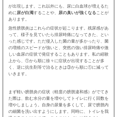
が出現します。
これ以外にも、尿に白血球が増えるた
めに
尿が白濁
することや、
尿の臭いが強くなる
ことが
あります。
急性膀胱炎はこれらの症状が起こります。残尿感があ
って、様子を見ていたら排尿時痛になってきた、とい
った感じです。ただ侵入した菌の量が多かったり、菌
の増殖のスピードが強いと、突然の強い排尿時痛や激
しい血尿の症状で発症することもあります。私の経験
上から、①から順に徐々に症状が出現することが多
く、逆に抗生剤等で治るときは③から順に①に減って
いきます。
まず軽い膀胱炎の症状（軽度の膀胱違和感）がでてき
た際は、飲む水分の量を増やしてトイレに行く回数を
増やしましょう。自身の尿量を多くして、尿で膀胱内
の細菌を洗い出すようにします。同時に、トイレを我