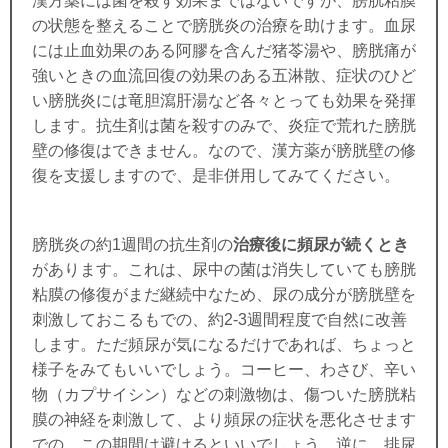
漢方薬には菌を殺す効果まではないですが、膀胱粘膜
の状態を整えることで膀胱炎の治療を助けます。血尿
には止血効果のある阿膠を含んだ猪苓湯や、膀胱痛が
強いときの血流回復の効果のある五淋散、症状のひど
い膀胱炎には竜胆瀉肝湯など各々とっても効果を発揮
します。抗生剤は菌を殺すのみで、炎症で荒れた膀胱
壁の修復はできません。なので、漢方薬が膀胱壁の修
復を支援しますので、是非併用してみてください。
膀胱炎の約1週間の抗生剤の
治療後に頻尿が続くとき
があります。これは、尿中の菌は消失していても膀胱
粘膜の修復がまだ継続中なため、尿の成分が膀胱壁を
刺激しておこるもでの、約2-3週間程度で自然に改善
します。ただ頻尿が気になるだけであれば、ちょっと
様子をみてもいいでしょう。コーヒー、わさび、辛い
物（カプサイシン）などの刺激物は、傷ついた膀胱粘
膜の神経を刺激して、より頻尿の症状を悪化させます
での、この期間は避けるといいでしょう。逆に、排尿