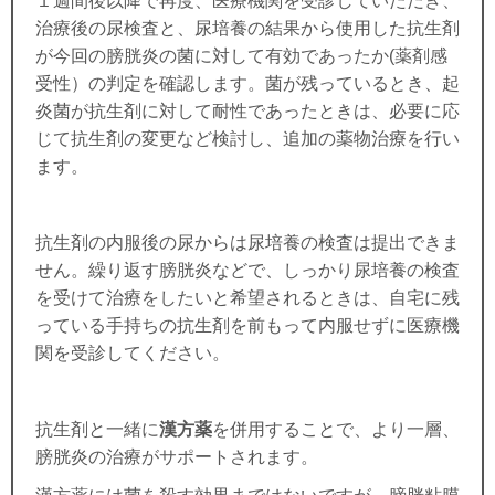
１週間後以降で再度、医療機関を受診していただき、
治療後の尿検査と、尿培養の結果から使用した
抗生剤
が今回の膀胱炎の菌に対して有効であったか(薬剤感
受性）の判定を確認します。菌が残っているとき、起
炎菌が抗生剤に対して耐性であったときは、必要に応
じて抗生剤の変更など検討し、追加の薬物治療を行い
ます。
抗生剤の内服後の尿からは尿培養の検査は提出できま
せん。繰り返す膀胱炎などで、しっかり尿培養の検査
を受けて治療をしたいと希望されるときは、自宅に残
っている手持ちの抗生剤を前もって内服せずに医療機
関を受診してください。
抗生剤と一緒に
漢方薬
を併用することで、より一層、
膀胱炎の治療がサポートされます。