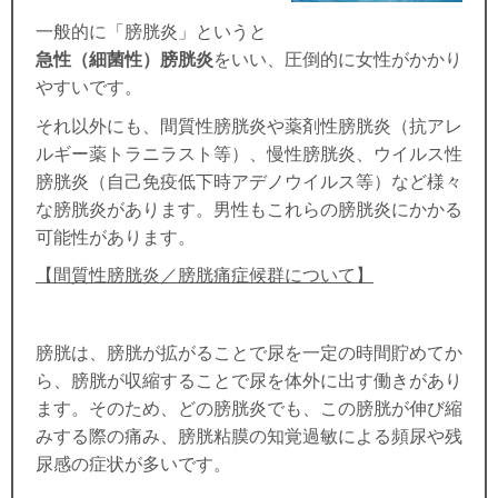
一般的に「膀胱炎」というと
急性（細菌性）膀胱炎
をいい、圧倒的に女性がかかり
やすいです。
それ以外にも、間質性膀胱炎や薬剤性膀胱炎（抗アレ
ルギー薬トラニラスト等）、慢性膀胱炎、ウイルス性
膀胱炎（自己免疫低下時アデノウイルス等）など様々
な膀胱炎があります。男性もこれらの膀胱炎にかかる
可能性があります。
【間質性膀胱炎／膀胱痛症候群について】
膀胱は、膀胱が拡がることで尿を一定の時間貯めてか
ら、膀胱が収縮することで尿を体外に出す働きがあり
ます。そのため、どの膀胱炎でも、この膀胱が伸び縮
みする際の痛み、膀胱粘膜の知覚過敏による頻尿や残
尿感の症状が多いです。