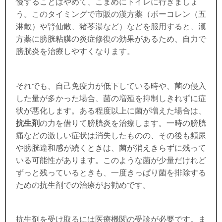
慢することはやめて、こまめにトイレに行きましょ
う。このタイミングで市販の漢方薬（ボーコレン（五
淋散）や腎仙散、猪苓湯など）などを服用すると、漢
方薬に膀胱粘膜の炎症修復の効果があるため、自力で
膀胱炎を治療しやすくなります。
それでも、自己免疫力が低下している時や、菌の侵入
した量が多かった場合、菌の増殖を抑制しきれずに症
状が悪化します。ある程度以上に菌が増えた場合は、
抗生剤
の力を借りて膀胱炎を治療します。一時の膀胱
痛などの激しい症状は消失したものの、その後も頻尿
や膀胱違和感が続くときは、菌が消えきらずに残って
いる可能性があります。このような
菌が少量だけれど
ずっと残っているときも、一度きっぱり菌を排除する
ための抗生剤での治療がお勧めです。
抗生剤を受け取るには医療機関の受診が必要です。ま