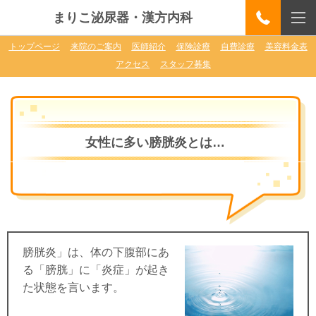
まりこ泌尿器・漢方内科
トップページ
来院のご案内
医師紹介
保険診療
自費診療
美容料金表
アクセス
スタッフ募集
女性に多い膀胱炎とは…
膀胱炎」は、体の下腹部にあ
る「膀胱」に「炎症」が起き
た状態を言います。