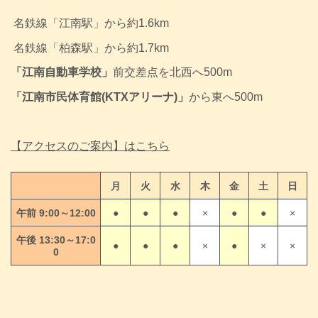
名鉄線「江南駅」から約1.6km
名鉄線
「柏森駅」から約1.7km
「江南自動車学校」
前交差点を北西へ500m
「江南市民体育館(KTXアリーナ)」
から東へ500m
【アクセスのご案内】はこちら
月
火
水
木
金
土
日
午前 9:00～12:00
●
●
●
×
●
●
×
午後 13:30～17:0
●
●
●
×
●
×
×
0