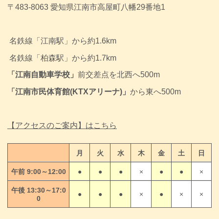
〒483-8063 愛知県江南市高屋町八幡29番地1
名鉄線「江南駅」から約1.6km
名鉄線
「柏森駅」から約1.7km
「江南自動車学校」
前交差点を北西へ500m
「江南市民体育館(KTXアリーナ)」
から東へ500m
【アクセスのご案内】はこちら
月
火
水
木
金
土
日
午前 9:00～12:00
●
●
●
×
●
●
×
午後 13:30～17:0
●
●
●
×
●
×
×
0