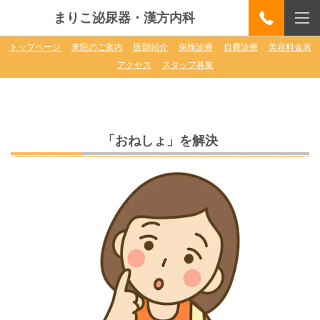
まりこ泌尿器・漢方内科
トップページ
来院のご案内
医師紹介
保険診療
自費診療
美容料金表
アクセス
スタッフ募集
「おねしょ」を解決