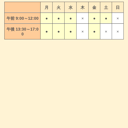
月
火
水
木
金
土
日
午前 9:00～12:00
●
●
●
×
●
●
×
午後 13:30～17:0
●
●
●
×
●
×
×
0