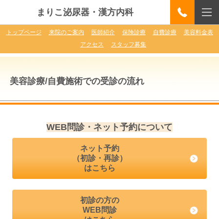
まりこ泌尿器・漢方内科
トップページ
来院のご案内
医師紹介
保険診療
自費診療
美容料金表
アクセス
スタッフ募集
美容診療/自費施術での受診の流れ
WEB問診・ネット予約について
ネット予約
（初診・再診）
はこちら
初診の方の
WEB問診