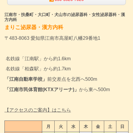
江南市・扶桑町・大口町・犬山市の泌尿器科・女性泌尿器科・漢
方内科
まりこ泌尿器・漢方内科
〒483-8063 愛知県江南市高屋町八幡29番地1
名鉄線「江南駅」から約1.6km
名鉄線
「柏森駅」から約1.7km
「江南自動車学校」
前交差点を北西へ500m
「江南市民体育館(KTXアリーナ)」
から東へ500m
【アクセスのご案内】はこちら
月
火
水
木
金
土
日