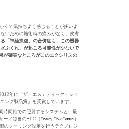
かくて気
持ちよく感じることが多いよ
せないために施術時の痛みがなく、皮膚
となる「神経損傷」の合併症も、この機器
・水ぶくれ」が起こる可能性が少ないで
果が確実なところがこのエクシリスの
2012年に「ザ・エステティック・ショ
トニング製品賞」を受賞しています。
同時同軸での照射するシステムと、最
サー／独自のEFC（
）
Energy Flow Control
段階のクーリング設定を行うテクノロジ