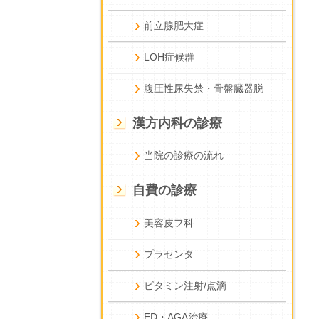
前立腺肥大症
LOH症候群
腹圧性尿失禁・骨盤臓器脱
漢方内科の診療
当院の診療の流れ
自費の診療
美容皮フ科
プラセンタ
ビタミン注射/点滴
ED・AGA治療