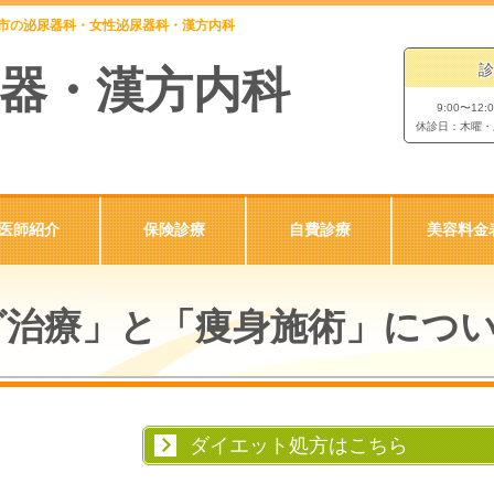
倉市の泌尿器科・女性泌尿器科・漢方内科
診
器・漢方内科
9:00〜12:
休診日：木曜・
医師紹介
保険診療
自費診療
美容料金
グ治療」と「痩身施術」につ
ダイエット処方はこちら