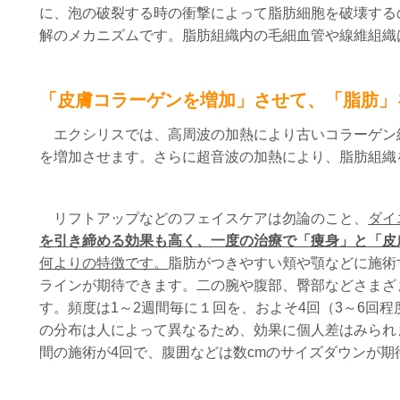
に、泡の破裂する時の衝撃によって脂肪細胞を破壊する
解のメカニズムです。
脂肪組織内の毛細血管や線維組織
「皮膚コラーゲンを増加」させて、「脂肪」
エクシリスでは、高周波の加熱により古いコラーゲン
を増加させます。さらに超音波の加熱により、脂肪組織
リフトアップなどのフェイスケアは勿論のこと、
ダイ
を引き締める効果も高く、
一度の治療で「
痩身」と「皮
何よりの特徴です。
脂肪がつきやすい頬や顎などに施術
ラインが期待できます。二の腕や腹部、臀部などさまざ
す。
頻度は1～2週間毎に１回を、およそ
4回
（3～6回
の分布は人によって異なるため、効果に個人差はみられま
間の施術が4回で、腹囲などは数cmのサイズダウンが期