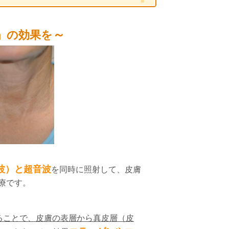
～
」の効果を
オ波）と超音波
を同時に照射して、皮膚
療です。
えることで、皮膚の表層から真皮層（皮