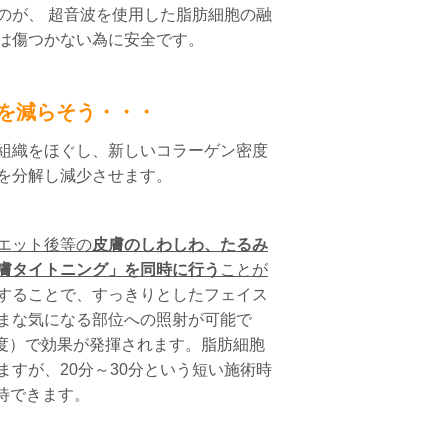
のが、 超音波を使用した脂肪細胞の融
は傷つかない為に安全です。
を減らそう
・・・
組織をほぐし、新しいコラーゲン密度
を分解し減少させます。
エット後等の
皮膚のしわしわ、たるみ
膚タイトニング」を同時に行う
ことが
することで、すっきりとしたフェイス
まな気になる部位への照射が可能で
程度）で効果が発揮されます。
脂肪細胞
すが、20分～30分という短い施術時
待できます。