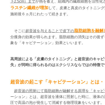
下2.5cm）まで
が熱を蓄え、組織内の繊維細胞を活性化
ラスチン繊維が増加
して、皮膚と真皮のタイトニング
施術後６ヵ月にわたって続きます。
脂肪細胞を融解
そこに
超音波を与えることで
皮下の
分痩身の効果が得られます。脂肪細胞の消失はその後ず
象を「キャビテーション」効果といいます。
高周波による「皮膚のタイトニング」と超音波のキャビ
失」が同時に得られるのはエクシリスならではの特徴で
超音波の起こす「キャビテーション」とは・
超音波の照射にて脂肪細胞が融解する原理を「キャビ
ーション」とは、超音波を液体に照射した時に、液体の
圧で高温の泡が発生して消滅する物理現象をいいます。