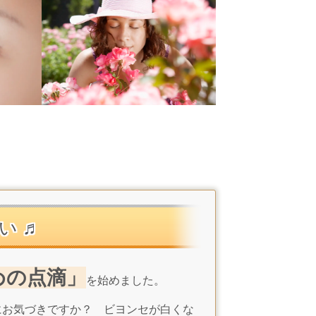
い ♬
めの点滴」
を始めました。
お気づきですか？ ビヨンセが白くな