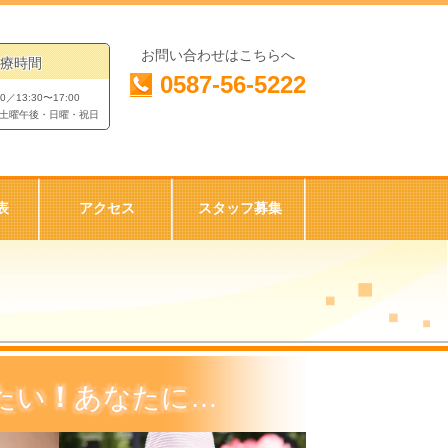
お問い合わせはこちらへ
療時間
0587-56-5222
00／13:30〜17:00
土曜午後・日曜・祝日
表
アクセス
スタッフ募集
たい
！
あなたに…