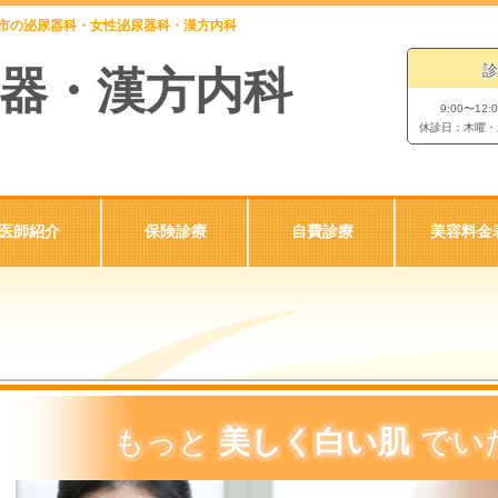
倉市の泌尿器科・女性泌尿器科・漢方内科
診
器・漢方内科
9:00〜12:
休診日：木曜・
医師紹介
保険診療
自費診療
美容料金
もっと
美しく白い肌
でい