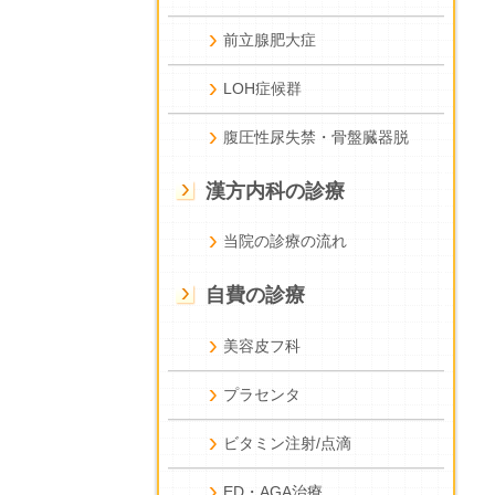
前立腺肥大症
LOH症候群
腹圧性尿失禁・骨盤臓器脱
漢方内科の診療
当院の診療の流れ
自費の診療
美容皮フ科
プラセンタ
ビタミン注射/点滴
ED・AGA治療