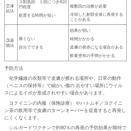
３割負担 １回につき810
②凍
複数回の治療が必要
円程度
結法
冷却した創部全体に再発する
処置する時間が短い
ことがある
効果が弱い
痛くない
時間がかかる
③薬
物法
自分でできる
皮膚の発赤になる場合がある
軟膏塗布の手間がかかる
予防方法
化学繊維の衣類等で皮膚が擦れる場所や、日常の動作
（ペニスの保持等）で細かい傷の 出やすい場所にウイル
スによるイボが形成されやすい場合があります。
ヨクイニンの内服（保険診療） やハトムギ／ヨクイニ
ン茶の飲用等で皮膚のターンオーバーを促進すると再発し
にくくなくます。
シルガードワクチンで約90％の再発の予防効果が期待で