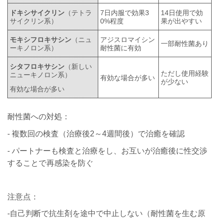
ドキシサイクリン
（テトラ
7日内服で効果3
14日使用で効
サイクリン系）
0%程度
果が出やすい
モキシフロキサシン
（ニュ
アジスロマイシン
一部耐性菌あり
ーキノロン系）
耐性菌に有効
シタフロキサシン
（新しい
ただし使用経験
ニューキノロン系）
有効な場合が多い
が少ない
有効な場合が多い
耐性菌への対処：
- 複数回の検査（治療後2～4週間後）で治癒を確認
- パートナーも検査と治療をし、お互いが治癒後に性交渉
することで再感染を防ぐ
注意点：
-自己判断で抗生剤を途中で中止しない（耐性菌を生む原