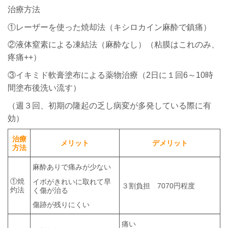
治療方法
①レーザーを使った焼却法（キシロカイン麻酔で鎮痛）
②液体窒素による凍結法（麻酔なし）（粘膜はこれのみ、
疼痛++）
③イキミド軟膏塗布による薬物治療（2日に１回6～10時
間塗布後洗い流す）
（週３回、初期の隆起の乏し病変が多発している際に有
効）
治療
メリット
デメリット
方法
麻酔ありで痛みが少ない
①焼
イボがきれいに取れて早
３割負担 7070円程度
灼法
く傷が治る
傷跡が残りにくい
痛い