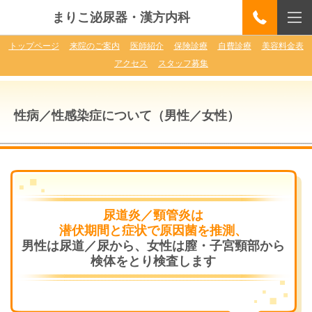
まりこ泌尿器・漢方内科
トップページ
来院のご案内
医師紹介
保険診療
自費診療
美容料金表
アクセス
スタッフ募集
性病／性感染症について
（男性／女性）
尿道炎／頸管炎は
潜伏期間と症状で原因菌を推測、
男性は尿道／尿から、女性は膣・子宮頸部から
検体をとり検査します