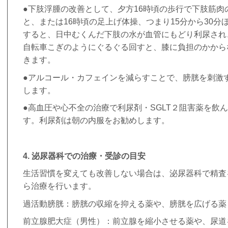
●下肢浮腫の改善として、夕方
16
時頃の歩行で下肢筋肉
と、または
16
時頃の足上げ体操、つまり
15
分から
30
分
すると、日中むくんだ下肢の水が血管にもどり利尿され
自転車こぎのようにぐるぐる回すと、膝に負担のかから
きます。
●アルコール・カフェインを減らすことで、膀胱を刺激
します。
●高血圧や心不全の治療で利尿剤・
SGLT
２阻害薬を飲ん
す。利尿剤は朝の内服をお勧めします。
4.
泌尿器科での治療・受診の目安
生活習慣を変えても改善しない場合は、泌尿器科で精査
ら治療を行います。
過活動膀胱：膀胱の収縮を抑える薬や、膀胱を広げる薬
前立腺肥大症（男性）：前立腺を縮小させる薬や、尿道