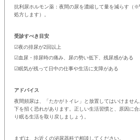
抗利尿ホルモン薬：夜間の尿を濃縮して量を減らす（※
処方します）。
受診すべき目安
☑夜の排尿が
2
回以上
☑血尿・排尿時の痛み、尿の勢い低下、残尿感がある
☑眠気が残って日中の仕事や生活に支障がある
アドバイス
夜間頻尿は、「たかがトイレ」と放置してはいけません
下を招く恐れがあります。正しい生活習慣と、原因に合
り眠る生活を取り戻しましょう。
まずは、お近くの泌尿器科で相談してください。