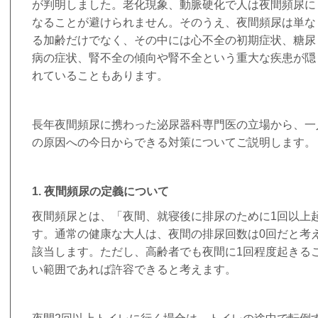
が判明しました。老化現象、動脈硬化で人は夜間頻尿に
なることが避けられません。そのうえ、夜間頻尿は単な
る加齢だけでなく、その中には心不全の初期症状、糖尿
病の症状、腎不全の傾向や腎不全という重大な疾患が隠
れていることもあります。
長年夜間頻尿に携わった泌尿器科専門医の立場から、一
の原因への今日からできる対策についてご説明します。
1.
夜間頻尿の定義について
夜間頻尿とは、「夜間、就寝後に排尿のために
1
回以上
す。通常の健康な大人は、夜間の排尿回数は
0
回だと考
該当します。ただし、高齢者でも夜間に
1
回程度起きる
い範囲であれば許容できると考えます。