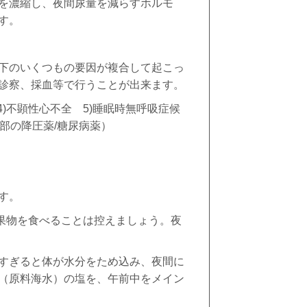
を濃縮し、夜間尿量を減らすホルモ
す。
下のいくつもの要因が複合して起こっ
診察、採血等で行うことが出来ます。
4)
不顕性心不全
5)
睡眠時無呼吸症候
一部の降圧薬
/
糖尿病薬）
す。
果物を食べることは控えましょう。夜
すぎると体が水分をため込み、夜間に
（原料海水）の塩を、午前中をメイン