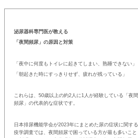
泌尿器科専門医が教える
「夜間頻尿」の原因と対策
「夜中に何度もトイレに起きてしまい、熟睡できない」
「朝起きた時にすっきりせず、疲れが残っている」
これらは、
50
歳以上の約
2
人に
1
人が経験している「夜
頻尿」の代表的な症状です。
日本排尿機能学会が
2023
年にまとめた尿の症状に関す
疫学調査では、夜間頻尿で困っている方が最も多いこと