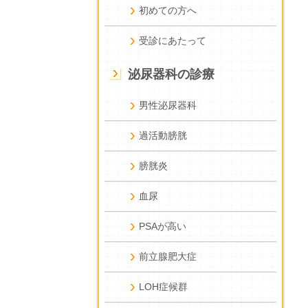
初めての方へ
受診にあたって
泌尿器科の診療
男性泌尿器科
過活動膀胱
膀胱炎
血尿
PSAが高い
前立腺肥大症
LOH症候群