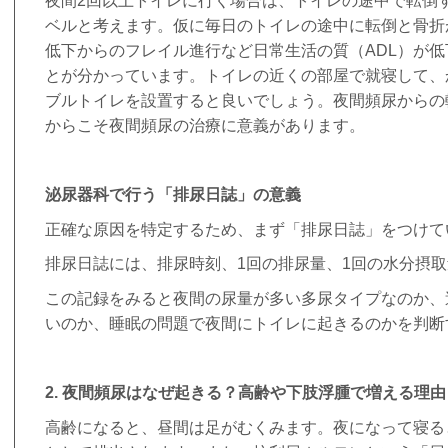
夜間
2
回以上トイレに行く場合は、トイレの途中で転倒
ベルと考えます。仮に毎日のトイレの途中に転倒と骨折
低下からのフレイル進行など日常生活の質（
ADL
）が低
とが分かっています。トイレの近くの部屋で就寝して、
ブルトイレを設置すると良いでしょう。夜間頻尿からの
からこそ夜間頻尿の治療に意義があります。
泌尿器科で行う「排尿日誌」の意義
正確な原因を特定するため、まず「排尿日誌」をつけて
排尿日誌には、排尿時刻、
1
回の排尿量、
1
回の水分摂取
この記録をみると夜間の尿量が多い多尿タイプなのか、
いのか、睡眠の問題で夜間にトイレに起きるのかを判断
2. 夜間頻尿は
なぜ起きる？
高齢や下肢浮腫で増える理由
高齢になると、昼間は足がむくみます。夜になって寝る