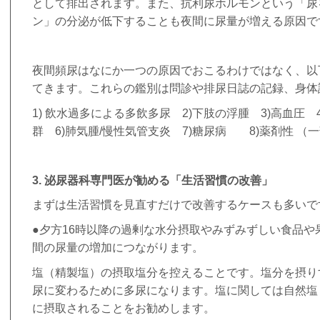
として排出されます。また、抗利尿ホルモンという「尿
ン」の分泌が低下することも夜間に尿量が増える原因で
夜間頻尿はなにか一つの原因でおこるわけではなく、以
てきます。これらの鑑別は問診や排尿日誌の記録、身体
1)
飲水過多による多飲多尿
2)
下肢の浮腫
3)
高血圧
群
6)
肺気腫
/
慢性気管支炎
7)
糖尿病
8)
薬剤性 （
3.
泌尿器科専門医が勧める「生活習慣の改善」
まずは生活習慣を見直すだけで改善するケースも多いで
●夕方
16
時以降の過剰な水分摂取やみずみずしい食品や
間の尿量の増加につながります。
塩（精製塩）の摂取塩分を控えることです。塩分を摂り
尿に変わるために多尿になります。塩に関しては自然塩
に摂取されることをお勧めします。