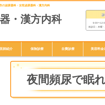
倉市の泌尿器科・女性泌尿器科・漢方内科
診
器・漢方内科
9:00〜12:
休診日：木曜・
医師紹介
保険診療
自費診療
美容料金
夜間頻尿で眠